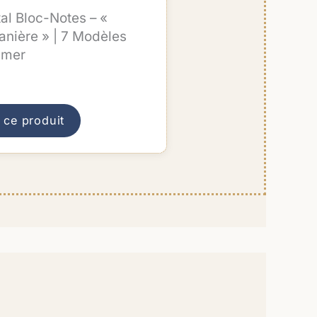
actuel
tal Bloc-Notes – «
est :
tanière » | 7 Modèles
15,00 €.
imer
 ce produit