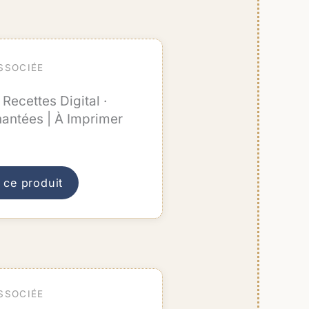
SSOCIÉE
 Recettes Digital ·
antées | À Imprimer
 ce produit
Le
SSOCIÉE
prix