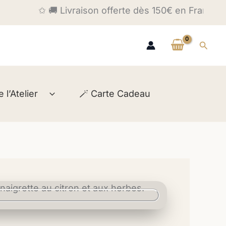
✩ 🚚 Livraison offerte dès 150€ en France et 200€
Reche
l’Atelier
🪄 Carte Cadeau