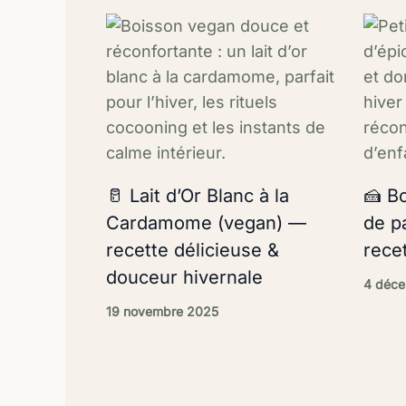
🥛 Lait d’Or Blanc à la
🍰 B
Cardamome (vegan) —
de p
recette délicieuse &
recet
douceur hivernale
4 déc
19 novembre 2025