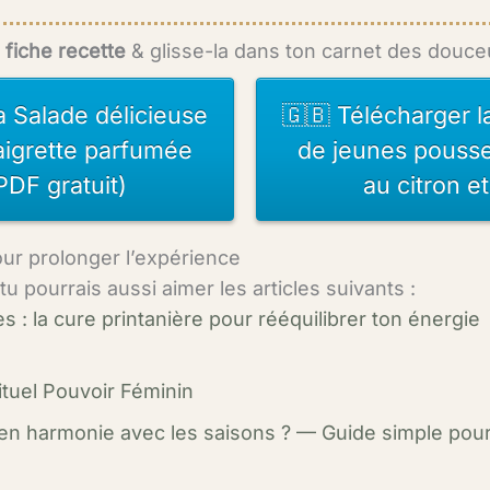
 fiche recette
& glisse-la dans ton carnet des douc
a Salade délicieuse
🇬🇧 Télécharger l
aigrette parfumée
de jeunes pousse
PDF gratuit)
au citron e
our prolonger l’expérience
, tu pourrais aussi aimer les articles suivants :
 : la cure printanière pour rééquilibrer ton énergie
ituel Pouvoir Féminin
en harmonie avec les saisons ? — Guide simple pou