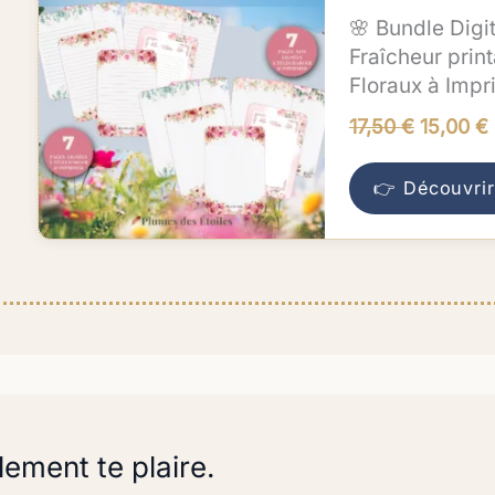
initial
🌸 Bundle Digi
était :
Fraîcheur prin
17,50 €.
Floraux à Impr
17,50
€
15,00
€
👉 Découvrir
lement te plaire.