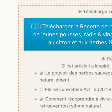
✨ Télécharge la
🇫🇷 Télécharger la Recette de l
de jeunes pousses, radis & vin
au citron et aux herbes (
🌟 P
Si cet article t’a inspiré
🌿 Le pouvoir des herbes sauvages
naturellement
🌕 Pleine Lune Rose Avril 2026 : R
🌿 Comment réapprendre à vivre 
retrouver ton rythme naturel