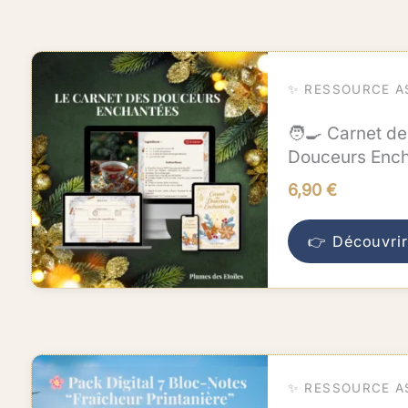
✨ RESSOURCE A
🧑‍🍳 Carnet de
Douceurs Ench
6,90
€
👉 Découvrir
Le
✨ RESSOURCE A
prix