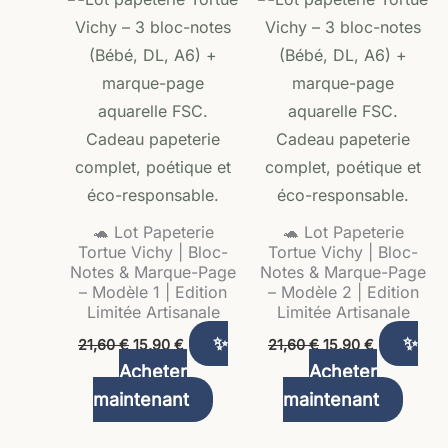
initial
actuel
initial
actuel
était :
est :
était :
est :
21,60 €.
15,90 €.
21,60 €.
15,90 €.
🐢 Lot Papeterie
🐢 Lot Papeterie
Tortue Vichy | Bloc-
Tortue Vichy | Bloc-
Notes & Marque-Page
Notes & Marque-Page
– Modèle 1 | Edition
– Modèle 2 | Edition
Limitée Artisanale
Limitée Artisanale
✨
✨
21,60
€
15,90
€
21,60
€
15,90
€
Acheter
Acheter
maintenant
maintenant