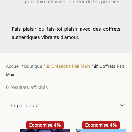
pour faire chavirer le cœur de tes proches.
Fais plaisir ou fais-toi plaisir avec des coffrets
authentiques vibrants d’amour.
Accueil
/
Boutique
/
🧵 Créations Fait Main
/ 🎁 Coffrets Fait
Main
6 résultats affichés
Le
Le
Le
Le
Économise 4%
Économise 4%
prix
prix
prix
prix