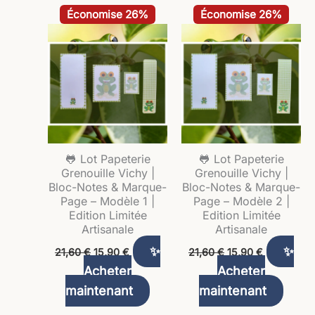
Le
Le
Le
Le
Économise 26%
Économise 26%
prix
prix
prix
prix
initial
actuel
initial
actuel
était :
est :
était :
est :
21,60 €.
15,90 €.
21,60 €.
15,90 €.
🐸 Lot Papeterie
🐸 Lot Papeterie
Grenouille Vichy |
Grenouille Vichy |
Bloc-Notes & Marque-
Bloc-Notes & Marque-
Page – Modèle 1 |
Page – Modèle 2 |
Edition Limitée
Edition Limitée
Artisanale
Artisanale
✨
✨
21,60
€
15,90
€
21,60
€
15,90
€
Acheter
Acheter
maintenant
maintenant