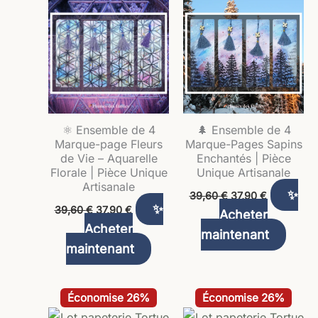
initial
actuel
initial
actuel
était :
est :
était :
est :
39,60 €.
37,90 €.
39,60 €.
37,90 €.
⚛️ Ensemble de 4
🌲 Ensemble de 4
Marque-page Fleurs
Marque-Pages Sapins
de Vie – Aquarelle
Enchantés | Pièce
Florale | Pièce Unique
Unique Artisanale
Artisanale
✨
39,60
€
37,90
€
✨
39,60
€
37,90
€
Acheter
Acheter
maintenant
maintenant
Le
Le
Le
Le
Économise 26%
Économise 26%
prix
prix
prix
prix