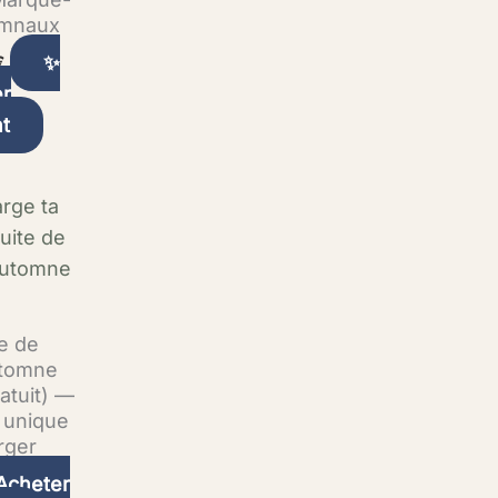
omnaux
✨
€
er
t
e de
utomne
atuit) —
 unique
rger
Acheter