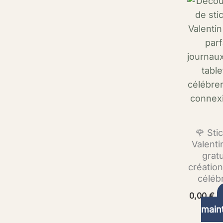
🌹 Sti
Valent
grat
créatio
céléb
0,00
€
main