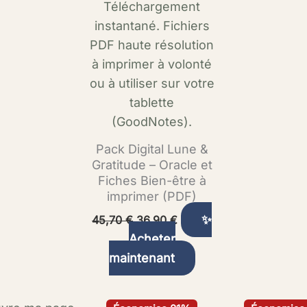
Pack Digital Lune &
Gratitude – Oracle et
Fiches Bien-être à
imprimer (PDF)
✨
45,70
€
36,90
€
Acheter
maintenant
Le
Le
Le