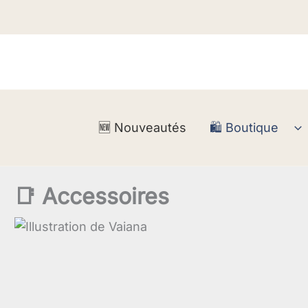
Aller
au
contenu
🆕 Nouveautés
🛍️ Boutique
📑 Accessoires