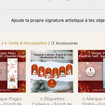
Ajoute ta propre signature artistique à tes obj
)
/
✨ Outils & Introspection
/ 📑 Accessoires
que-Pages
⛄ Étiquettes
⛄ Marque-
 – Esprit de
Cadeaux – Esprit de
Digital – Es