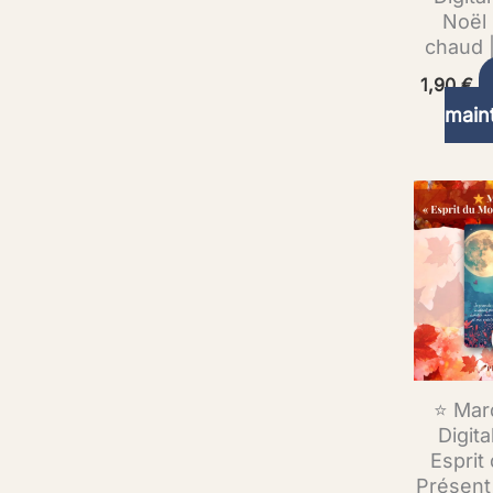
Noël 
chaud 
1,90
€
main
⭐ Mar
Digita
Espri
Présent