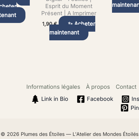
maintenan
Esprit du Moment
cheter
Présent | A Imprimer
tenant
✨ Acheter
1,90
€
maintenant
Informations légales
À propos
Contact
Link in Bio
Facebook
In
Pin
© 2026
Plumes des Étoiles — L'Atelier des Mondes Étoilés