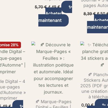
pages Aut
✨
5,70
€
4,49
€
Acheter
8,39
€
6,50
maintenant
Achet
maintenan
Le
Le
omise 28%
prix
prix
nitial
actuel
était :
est :
7,60 €.
5,49 €.
🍂 Planch
Stickers A
e Digital – 4
2025 (PDF gr
ue-pages
une création
t d’Automne »
à télécha
 Imprimer
🍂 Marque-Pages
✨ 
0,00
€
✨
5,49
€
Digital – Feuilles |