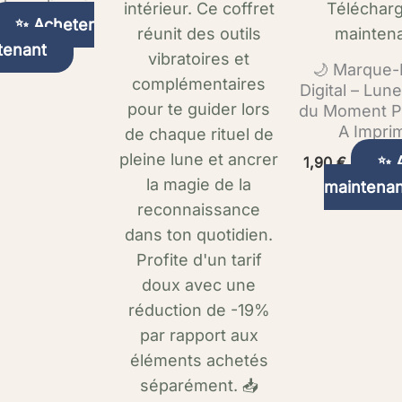
✨ Acheter
tenant
🌙 Marque
Digital – Lune
du Moment Pr
A Impri
✨ 
1,90
€
maintenan