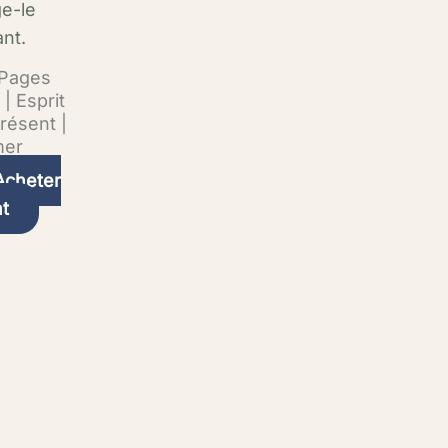
-Pages
 | Esprit
ésent |
mer
Acheter
t