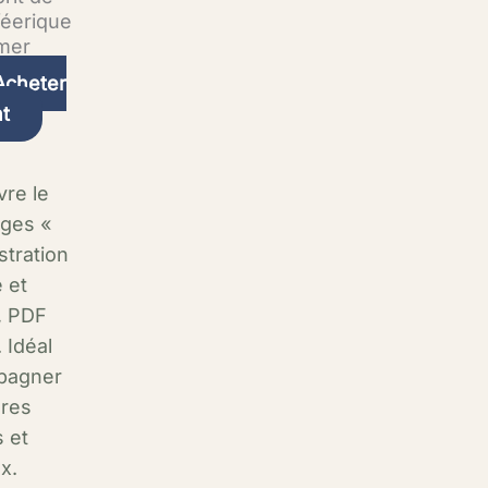
féerique
imer
Acheter
t