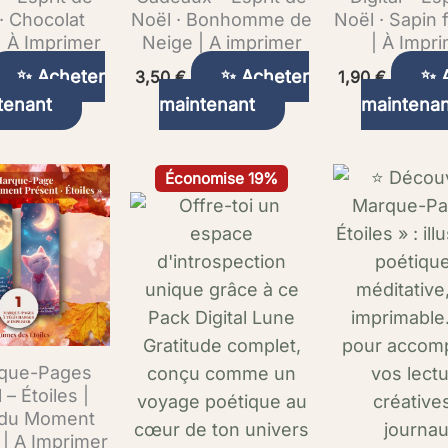
· Chocolat
Noël · Bonhomme de
Noël · Sapin 
| À Imprimer
Neige | A imprimer
| À Impr
✨ Acheter
✨ Acheter
✨ 
3,50
€
1,90
€
tenant
maintenant
maintenan
Le
Le
Économise 19%
prix
prix
initial
actuel
était :
est :
45,70 €.
36,90 €.
que-Pages
l – Étoiles |
t du Moment
 | A Imprimer