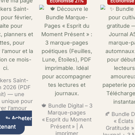
Ce
Économise 21%
Économise
prix
prix
prix
produit
initial
actuel
initial
a
était :
est :
était :
5,70 €.
4,49 €.
8,39 
plusieurs
variations.
Les
options
peuvent
être
choisies
ckers Saint-
sur
in 2026 (PDF
la
uit) — une
n unique pour
page
🍁 Bundle Digital – 3
rer l’amour
du
Marque-pages
🍂 Bundle Di
✨ Acheter
produit
« Esprit du Moment
« Éclats
Présent » | A
tenant
Gratitude »
imprimer
Journal + 3 