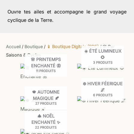
Ouvre tes ailes et accompagne le grand voyage
cyclique de la Terre.
Accueil
/
Boutique
/
📱 Boutique Digitale (PDF)
/ 🌸 Par
☀️ ÉTÉ LUMINEUX
Saisons & Cycles
🌻
🌸 PRINTEMPS
3 PRODUITS
ENCHANTÉ 🦋
11 PRODUITS
❄️ HIVER FÉERIQUE
🌌
🍁 AUTOMNE
6 PRODUITS
MAGIQUE 🍂
27 PRODUITS
🎄 NOËL
ENCHANTÉ ✨
22 PRODUITS