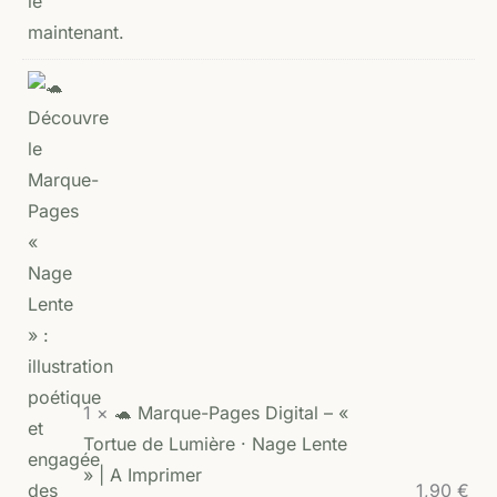
1 ×
🐢 Marque-Pages Digital – «
Tortue de Lumière · Nage Lente
» | A Imprimer
1,90
€