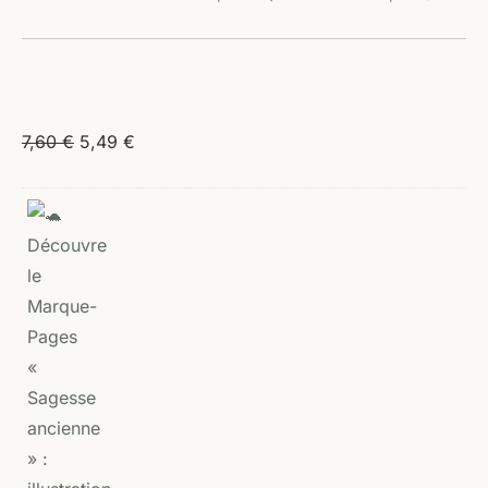
7,60
€
5,49
€