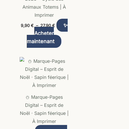
Animaux Totems | À
Imprimer
✨
9,90
€
–
27,90
€
Acheter
maintenant
⛄ Marque-Pages
Digital – Esprit de
Noël · Sapin féerique |
À Imprimer