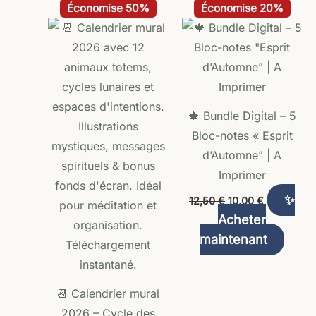
Plage
Le
Le
Ce
Économise 50%
Économise 20%
de
prix
prix
produit
prix :
initial
actuel
9,90 €
était :
est :
a
à
12,50 €.
10,00 €.
plusieurs
27,90 €
variations.
Les
🍁 Bundle Digital – 5
options
Bloc-notes « Esprit
peuvent
d’Automne” | A
être
Imprimer
choisies
✨
12,50
€
10,00
€
sur
Acheter
la
maintenant
page
du
produit
📆 Calendrier mural
2026 – Cycle des