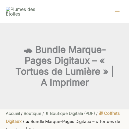
quantité
Aller
Le
Le
de
au
prix
prix
🐢
contenu
initial
actuel
Bundle
Marque-
était :
est :
Pages
7,60 €.
5,49 €.
Digitaux
–
🐢 Bundle Marque-
«
Tortues
Pages Digitaux – «
de
Lumière
Tortues de Lumière » |
»
|
A Imprimer
A
Imprimer
Accueil
/
Boutique
/
📱 Boutique Digitale (PDF)
/
🎁 Coffrets
Digitaux
/ 🐢 Bundle Marque-Pages Digitaux – « Tortues de