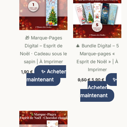
9,50 €.
5,90 €.
🎁 Marque-Pages
Digital – Esprit de
🎄 Bundle Digital – 5
Noël · Cadeau sous le
Marque-pages «
sapin | À Imprimer
Esprit de Noël » | À
Imprimer
✨ Acheter
1,90
€
maintenant
✨
9,50
€
5,90
€
Acheter
maintenant