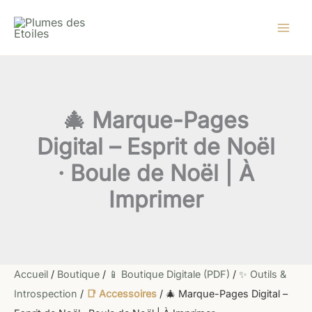
quantité
Aller
de
au
🎄
contenu
Marque-
Pages
Digital
–
Esprit
🎄 Marque-Pages
de
Noël
Digital – Esprit de Noël
·
Boule
· Boule de Noël | À
de
Noël
Imprimer
|
À
Imprimer
Accueil
/
Boutique
/
📱 Boutique Digitale (PDF)
/
✨ Outils &
Introspection
/
📑 Accessoires
/ 🎄 Marque-Pages Digital –