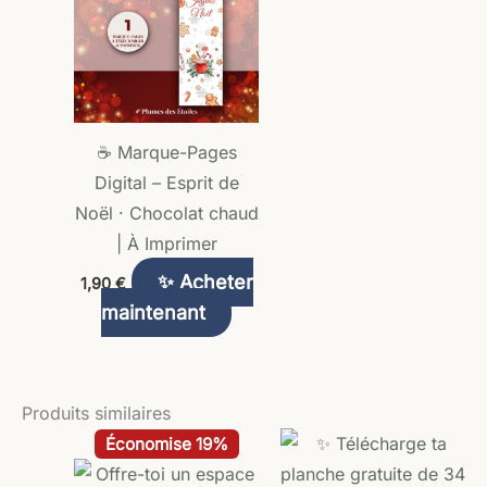
☕ Marque-Pages
Digital – Esprit de
Noël · Chocolat chaud
| À Imprimer
✨ Acheter
1,90
€
maintenant
Produits similaires
Le
Le
Économise 19%
prix
prix
initial
actuel