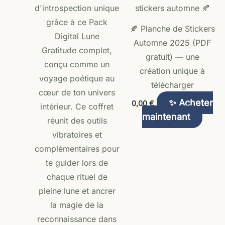
était :
est :
45,70 €.
36,90 €.
🍂 Planche de Stickers
Automne 2025 (PDF
gratuit) — une
création unique à
télécharger
✨ Acheter
0,00
€
maintenant