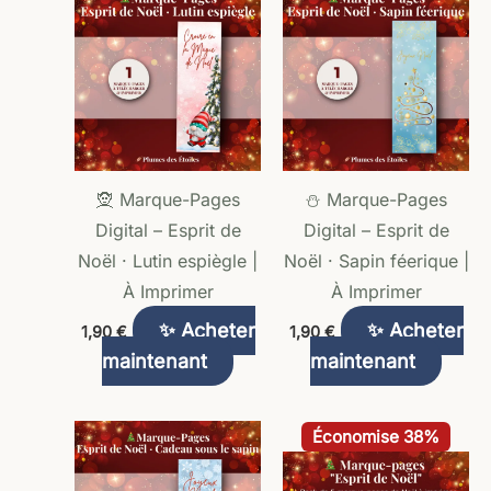
🧝 Marque-Pages
⛄ Marque-Pages
Digital – Esprit de
Digital – Esprit de
Noël · Lutin espiègle |
Noël · Sapin féerique |
À Imprimer
À Imprimer
✨ Acheter
✨ Acheter
1,90
€
1,90
€
maintenant
maintenant
Le
Le
Économise 38%
prix
prix
initial
actuel
était :
est :