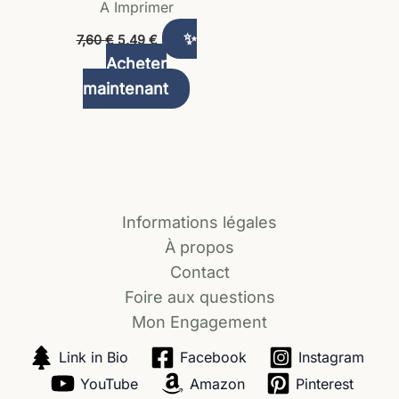
A Imprimer
✨
7,60
€
5,49
€
Acheter
maintenant
Informations légales
À propos
Contact
Foire aux questions
Mon Engagement
Link in Bio
Facebook
Instagram
YouTube
Amazon
Pinterest