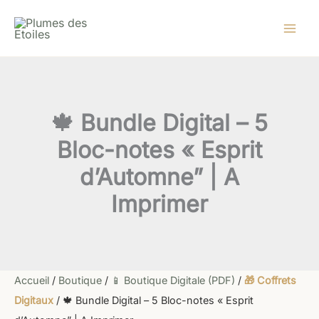
quantité
Aller
Le
Le
de
au
prix
prix
🍁
contenu
initial
actuel
Bundle
Digital
était :
est :
–
12,50 €.
10,00 €.
5
Bloc-
🍁 Bundle Digital – 5
notes
"Esprit
Bloc-notes « Esprit
d’Automne”
|
d’Automne” | A
A
Imprimer
Imprimer
Accueil
/
Boutique
/
📱 Boutique Digitale (PDF)
/
🎁 Coffrets
Digitaux
/ 🍁 Bundle Digital – 5 Bloc-notes « Esprit