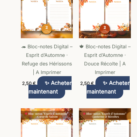
🦔 Bloc-notes Digital –
🍁 Bloc-notes Digital –
Esprit d’Automne ·
Esprit d’Automne ·
Refuge des Hérissons
Douce Récolte | A
| A Imprimer
Imprimer
✨ Acheter
✨ Acheter
2,50
€
2,50
€
maintenant
maintenant