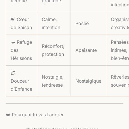
Récolte
gratitude
intentio
🍁 Cœur
Calme,
Organisa
Posée
de Saison
intention
créativit
🦔 Refuge
Pensées
Réconfort,
des
Apaisante
intimes,
protection
Hérissons
bien-êtr
🧸
Nostalgie,
Rêveries
Douceur
Nostalgique
tendresse
souveni
d’Enfance
❤️ Pourquoi tu vas l’adorer