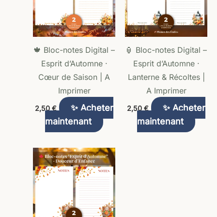
🍁 Bloc-notes Digital –
🏮 Bloc-notes Digital –
Esprit d’Automne ·
Esprit d’Automne ·
Cœur de Saison | A
Lanterne & Récoltes |
Imprimer
A Imprimer
✨ Acheter
✨ Acheter
2,50
€
2,50
€
maintenant
maintenant