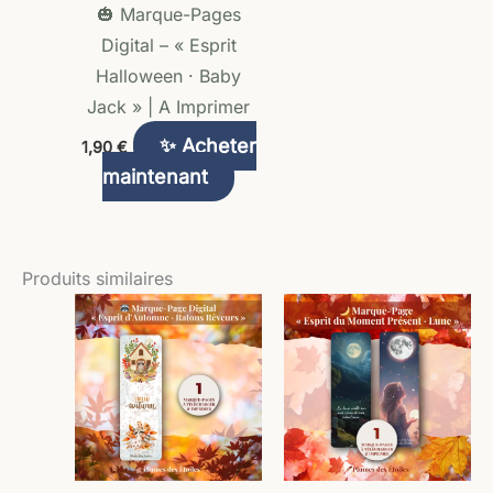
🎃 Marque-Pages
Digital – « Esprit
Halloween · Baby
Jack » | A Imprimer
✨ Acheter
1,90
€
maintenant
Produits similaires