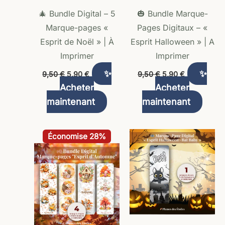
🎄 Bundle Digital – 5
🎃 Bundle Marque-
Marque-pages «
Pages Digitaux – «
Esprit de Noël » | À
Esprit Halloween » | A
Imprimer
Imprimer
✨
✨
9,50
€
5,90
€
9,50
€
5,90
€
Acheter
Acheter
maintenant
maintenant
Le
Le
Économise 28%
prix
prix
initial
actuel
était :
est :
7,60 €.
5,49 €.