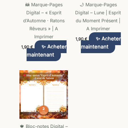
🦝 Marque-Pages
🌙 Marque-Pages
Digital – « Esprit
Digital – Lune | Esprit
d’Automne · Ratons
du Moment Présent |
Rêveurs » | A
A Imprimer
Imprimer
✨ Acheter
1,90
€
✨ Acheter
maintenant
1,90
€
maintenant
🍁 Bloc-notes Digital –