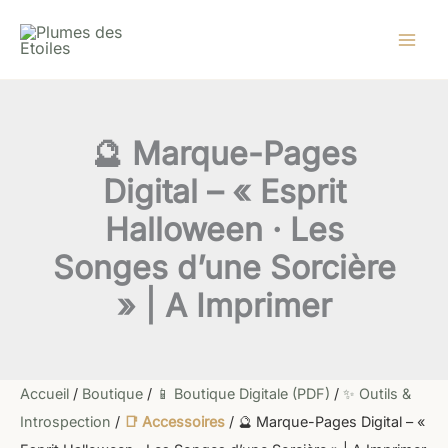
quantité
Aller
de
au
🔮
contenu
Marque-
Pages
Digital
–
🔮 Marque-Pages
«
Esprit
Digital – « Esprit
Halloween
·
Halloween · Les
Les
Songes
Songes d’une Sorcière
d'une
Sorcière
» | A Imprimer
»
|
A
Imprimer
Accueil
/
Boutique
/
📱 Boutique Digitale (PDF)
/
✨ Outils &
Introspection
/
📑 Accessoires
/ 🔮 Marque-Pages Digital – «