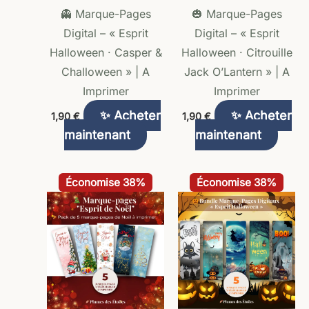
👻 Marque-Pages
🎃 Marque-Pages
Digital – « Esprit
Digital – « Esprit
Halloween · Casper &
Halloween · Citrouille
Challoween » | A
Jack O’Lantern » | A
Imprimer
Imprimer
✨ Acheter
✨ Acheter
1,90
€
1,90
€
maintenant
maintenant
Le
Le
Le
Le
Économise 38%
Économise 38%
prix
prix
prix
prix
initial
actuel
initial
actuel
était :
est :
était :
est :
9,50 €.
5,90 €.
9,50 €.
5,90 €.