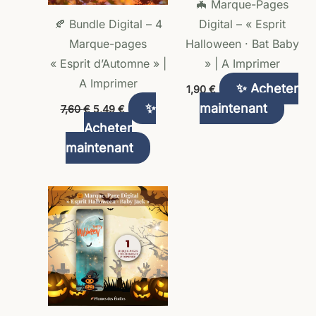
🦇 Marque-Pages
🍂 Bundle Digital – 4
Digital – « Esprit
Marque-pages
Halloween · Bat Baby
« Esprit d’Automne » |
» | A Imprimer
A Imprimer
✨ Acheter
1,90
€
✨
maintenant
7,60
€
5,49
€
Acheter
maintenant