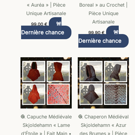
« Auréa » | Pièce
Boreal » au Crochet |
Unique Artisanale
Pièce Unique
Artisanale
🚨
99,00
€
Dernière chance
🚨
99,90
€
Dernière chance
🧶 Capuche Médiévale
🧶 Chaperon Médiéval
Skjoldehamn « Lame
Skjoldehamn « Azur
d’Étoile » | Fait Main •
des Brumes » | Pièce