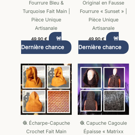
Fourrure Bleu &
Original en Fausse
Turquoise Fait Main |
Fourrure « Sunset » |
Pièce Unique
Pièce Unique
Artisanale
Artisanale
🚨
🚨
49,90
€
49,90
€
Dernière chance
Dernière chance
🧶 Écharpe-Capuche
🧶 Capuche Cagoule
Crochet Fait Main
Épaisse « Matrixx