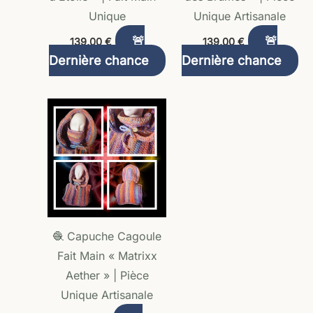
Unique
Unique Artisanale
🚨
🚨
139,00
€
139,00
€
Dernière chance
Dernière chance
🧶 Capuche Cagoule
Fait Main « Matrixx
Aether » | Pièce
Unique Artisanale