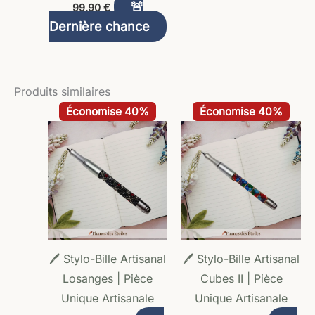
🚨
99,90
€
Dernière chance
Produits similaires
Le
Le
Le
Le
Économise 40%
Économise 40%
prix
prix
prix
prix
initial
actuel
initial
actuel
était :
est :
était :
est :
49,60 €.
29,90 €.
49,60 €.
29,90 €.
🖊️ Stylo-Bille Artisanal
🖊️ Stylo-Bille Artisanal
Losanges | Pièce
Cubes II | Pièce
Unique Artisanale
Unique Artisanale