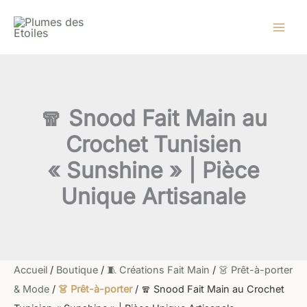
quantité
Aller
de
au
🧣
contenu
Snood
Fait
Main
au
Crochet
🧣 Snood Fait Main au
Tunisien
"Sunshine"
Crochet Tunisien
|
Pièce
« Sunshine » | Pièce
Unique
Artisanale
Unique Artisanale
Accueil
/
Boutique
/
🧵 Créations Fait Main
/
👗 Prêt-à-porter
& Mode
/
👗 Prêt-à-porter
/ 🧣 Snood Fait Main au Crochet