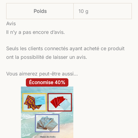
Poids
10 g
Avis
Il n’y a pas encore d’avis.
Seuls les clients connectés ayant acheté ce produit
ont la possibilité de laisser un avis.
Vous aimerez peut-être aussi…
Le
Le
Ce
Économise 40%
prix
prix
produit
initial
actuel
était :
est :
a
6,50 €.
3,90 €.
plusieurs
variations.
Les
options