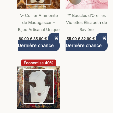
🐚 Collier Ammonite
➰ Boucles d’Oreilles
de Madagascar –
Violettes Élisabeth de
Bijou Artisanal Unique
Bavière
🚨
🚨
60,00
€
35,90
€
55,00
€
32,90
€
Dernière chance
Dernière chance
Le
Le
Économise 40%
prix
prix
initial
actuel
était :
est :
70,00 €.
41,90 €.