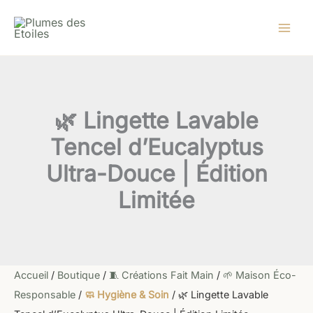
quantité
Aller
Le
Le
de
au
prix
prix
🌿
contenu
initial
actuel
Lingette
Lavable
était :
est :
Tencel
6,50 €.
3,90 €.
d'Eucalyptus
Ultra-
🌿 Lingette Lavable
Douce
|
Tencel d’Eucalyptus
Édition
Limitée
Ultra-Douce | Édition
Limitée
Accueil
/
Boutique
/
🧵 Créations Fait Main
/
🌱 Maison Éco-
Responsable
/
🧼 Hygiène & Soin
/ 🌿 Lingette Lavable