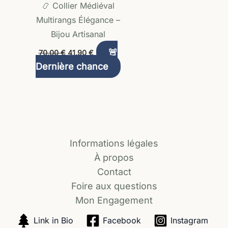
📿 Collier Médiéval
Multirangs Élégance –
Bijou Artisanal
🚨
70,00
€
41,90
€
Dernière chance
Informations légales
À propos
Contact
Foire aux questions
Mon Engagement
Link in Bio
Facebook
Instagram