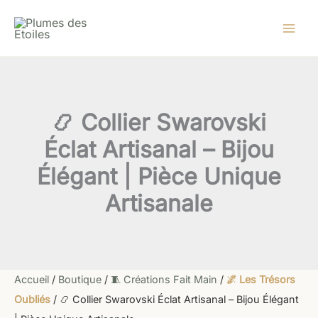
quantité
Aller
Le
Le
de
au
prix
prix
📿
contenu
initial
actuel
Collier
Swarovski
était :
est :
Éclat
50,00 €.
29,90 €.
Artisanal
–
📿 Collier Swarovski
Bijou
Élégant
Éclat Artisanal – Bijou
|
Pièce
Élégant | Pièce Unique
Unique
Artisanale
Artisanale
Accueil
/
Boutique
/
🧵 Créations Fait Main
/
🌌 Les Trésors
Oubliés
/ 📿 Collier Swarovski Éclat Artisanal – Bijou Élégant