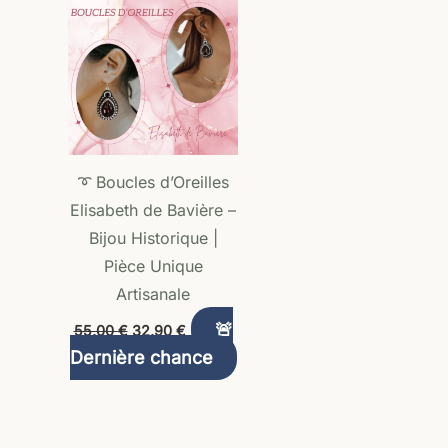
initial
actuel
était :
est :
55,00 €.
32,90 €.
➰ Boucles d’Oreilles
Elisabeth de Bavière –
Bijou Historique |
Pièce Unique
Artisanale
🚨
55,00
€
32,90
€
Dernière chance