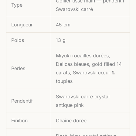
Collier tissé main — pendentif
Type
Swarovski carré
Longueur
45 cm
Poids
13 g
Miyuki rocailles dorées,
Delicas bleues, gold filled 14
Perles
carats, Swarovski cœur &
toupies
Swarovski carré crystal
Pendentif
antique pink
Finition
Chaîne dorée
Doré, bleu, crystal antique