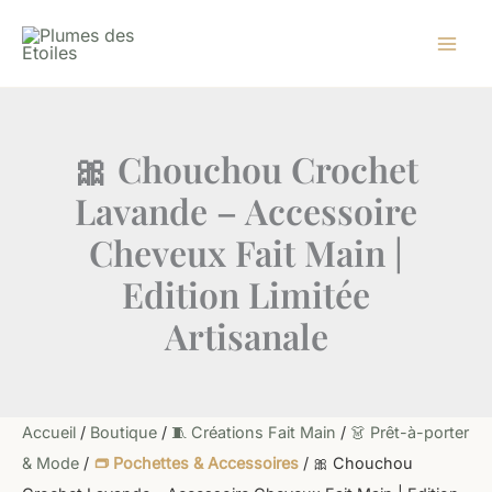
quantité
Aller
de
au
🎀
contenu
Chouchou
Crochet
Lavande
-
🎀 Chouchou Crochet
Accessoire
Cheveux
Lavande – Accessoire
Fait
Main
Cheveux Fait Main |
|
Edition
Edition Limitée
Limitée
Artisanale
Artisanale
Accueil
/
Boutique
/
🧵 Créations Fait Main
/
👗 Prêt-à-porter
& Mode
/
👝 Pochettes & Accessoires
/ 🎀 Chouchou