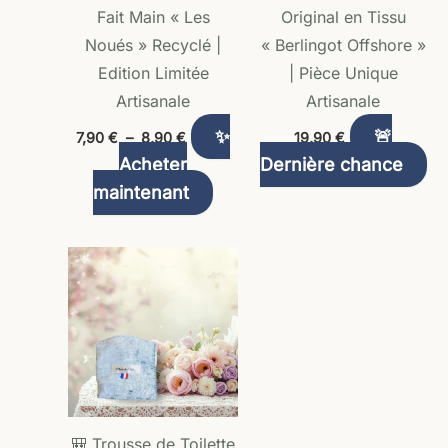
peuvent
Fait Main « Les
Original en Tissu
être
Noués » Recyclé |
« Berlingot Offshore »
choisies
Edition Limitée
| Pièce Unique
sur
Artisanale
Artisanale
la
✨
🚨
7,90
€
–
8,90
€
19,90
€
page
Acheter
Dernière chance
du
maintenant
produit
🎒 Trousse de Toilette