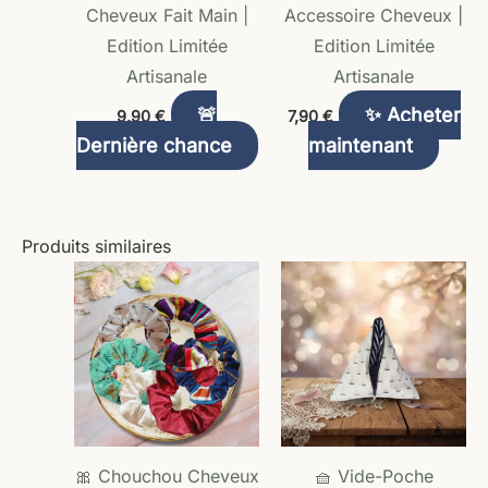
Cheveux Fait Main |
Accessoire Cheveux |
choisi
Edition Limitée
Edition Limitée
sur
Artisanale
Artisanale
la
🚨
✨ Acheter
9,90
€
7,90
€
page
Dernière chance
maintenant
du
produ
Produits similaires
Plage
Ce
de
produit
prix :
7,90 €
a
à
plusieurs
8,90 €
variations.
Les
options
🎀 Chouchou Cheveux
🧺 Vide-Poche