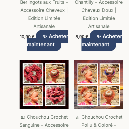
Berlingots aux Fruits –
Chantilly – Accessoire
être
être
Accessoire Cheveux |
Cheveux Doux |
choisies
choisi
Edition Limitée
Edition Limitée
sur
sur
Artisanale
Artisanale
la
la
✨ Acheter
✨ Acheter
10,90
€
8,90
€
page
page
maintenant
maintenant
du
du
produit
produ
Ce
produ
a
plusie
variat
Les
optio
🎀 Chouchou Crochet
🎀 Chouchou Crochet
peuve
Sanguine – Accessoire
Poilu & Coloré –
être