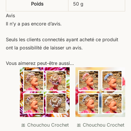
Poids
50 g
Avis
Il n’y a pas encore d’avis.
Seuls les clients connectés ayant acheté ce produit
ont la possibilité de laisser un avis.
Vous aimerez peut-être aussi…
Ce
Ce
produit
produ
a
a
plusieurs
plusie
variations.
variat
Les
Les
options
optio
🎀 Chouchou Crochet
🎀 Chouchou Crochet
peuvent
peuve