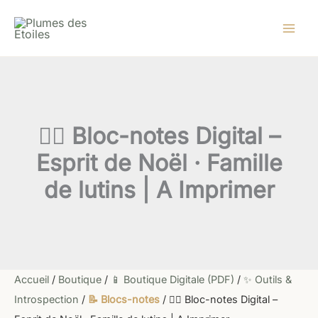
quantité
Aller
de
au
🧝‍♀️
contenu
Bloc-
notes
Digital
–
Esprit
de
🧝‍♀️ Bloc-notes Digital –
Noël
·
Esprit de Noël · Famille
Famille
de
de lutins | A Imprimer
lutins
|
A
Imprimer
Accueil
/
Boutique
/
📱 Boutique Digitale (PDF)
/
✨ Outils &
Introspection
/
📝 Blocs-notes
/ 🧝‍♀️ Bloc-notes Digital –