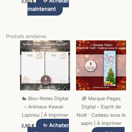
✨ Acheter
2,50
€
maintenant
Produits similaires
🐇 Bloc-Notes Digital
🎁 Marque-Pages
– Animaux Kawaii ·
Digital – Esprit de
Lapinou | À Imprimer
Noël · Cadeau sous le
sapin | À Imprimer
✨ Acheter
2,50
€