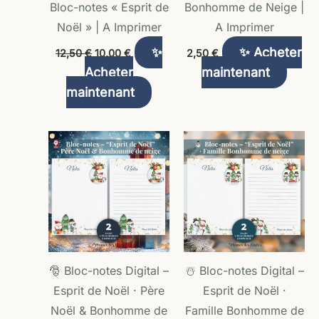
Bloc-notes « Esprit de
Bonhomme de Neige |
Noël » | A Imprimer
A Imprimer
✨
✨ Acheter
12,50
€
10,00
€
2,50
€
Acheter
maintenant
maintenant
🎅 Bloc-notes Digital –
☃️ Bloc-notes Digital –
Esprit de Noël · Père
Esprit de Noël ·
Noël & Bonhomme de
Famille Bonhomme de