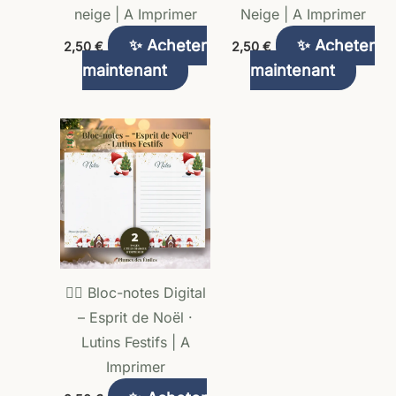
neige | A Imprimer
Neige | A Imprimer
✨ Acheter
✨ Acheter
2,50
€
2,50
€
maintenant
maintenant
🧝‍♀️ Bloc-notes Digital
– Esprit de Noël ·
Lutins Festifs | A
Imprimer