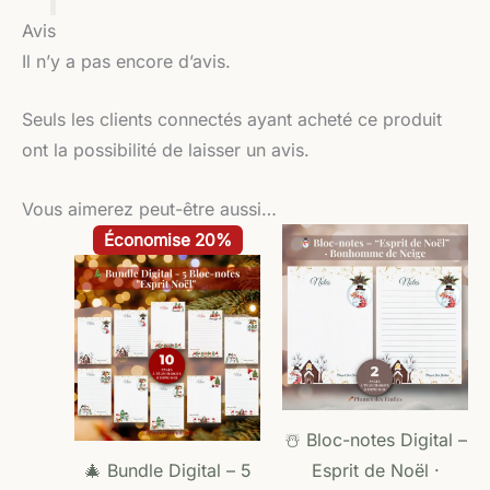
Avis
Il n’y a pas encore d’avis.
Seuls les clients connectés ayant acheté ce produit
ont la possibilité de laisser un avis.
Vous aimerez peut-être aussi…
Le
Le
Économise 20%
prix
prix
initial
actuel
était :
est :
12,50 €.
10,00 €.
☃️ Bloc-notes Digital –
🎄 Bundle Digital – 5
Esprit de Noël ·