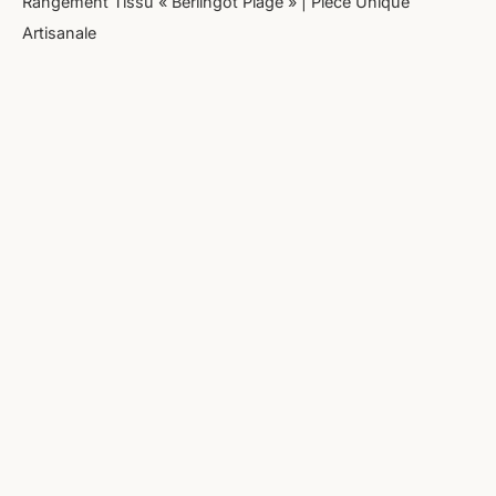
Rangement Tissu « Berlingot Plage » | Pièce Unique
Artisanale