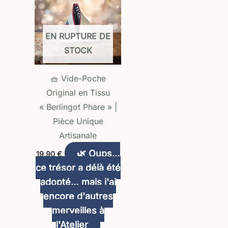
EN RUPTURE DE
STOCK
🧺 Vide-Poche
Original en Tissu
« Berlingot Phare » |
Pièce Unique
Artisanale
🌿 Oups…
19,90
€
ce trésor a déjà été
adopté… mais j'ai
encore d'autres
merveilles à
l'Atelier