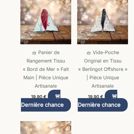
🧺 Panier de
🧺 Vide-Poche
Rangement Tissu
Original en Tissu
« Bord de Mer » Fait
« Berlingot Offshore »
Main | Pièce Unique
| Pièce Unique
Artisanale
Artisanale
🚨
🚨
19,90
€
19,90
€
Dernière chance
Dernière chance