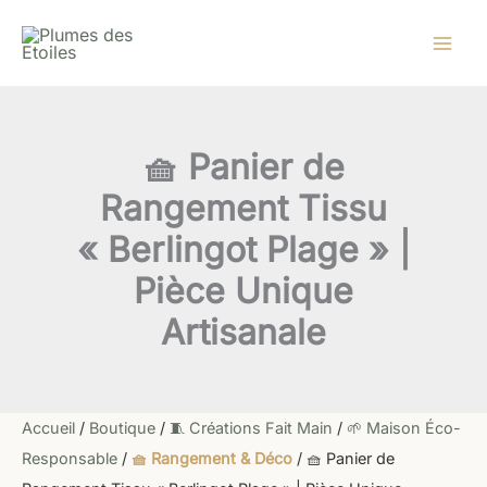
quantité
Aller
de
au
🧺
contenu
Panier
de
Rangement
Tissu
🧺 Panier de
"Berlingot
Plage"
Rangement Tissu
|
Pièce
« Berlingot Plage » |
Unique
Artisanale
Pièce Unique
Artisanale
Accueil
/
Boutique
/
🧵 Créations Fait Main
/
🌱 Maison Éco-
Responsable
/
🧺 Rangement & Déco
/ 🧺 Panier de