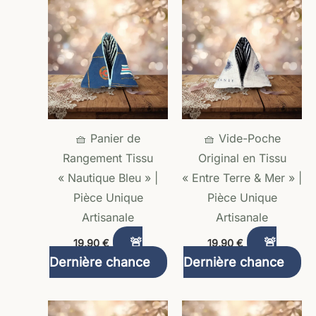
🧺 Panier de
🧺 Vide-Poche
Rangement Tissu
Original en Tissu
« Nautique Bleu » |
« Entre Terre & Mer » |
Pièce Unique
Pièce Unique
Artisanale
Artisanale
🚨
🚨
19,90
€
19,90
€
Dernière chance
Dernière chance