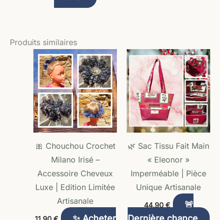
Produits similaires
🎀 Chouchou Crochet
🌿 Sac Tissu Fait Main
Milano Irisé –
« Eleonor »
Accessoire Cheveux
Imperméable | Pièce
Luxe | Edition Limitée
Unique Artisanale
Artisanale
🚨
44,90
€
✨ Acheter
Dernière chance
11,90
€