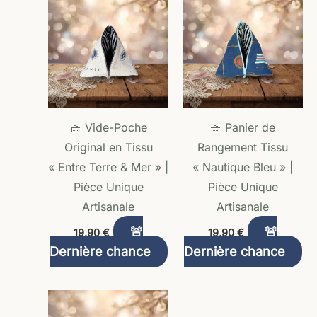
🧺 Vide-Poche
🧺 Panier de
Original en Tissu
Rangement Tissu
« Entre Terre & Mer » |
« Nautique Bleu » |
Pièce Unique
Pièce Unique
Artisanale
Artisanale
🚨
🚨
19,90
€
19,90
€
Dernière chance
Dernière chance