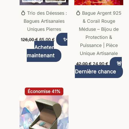
💍 Trio des Déesses :
💍 Bague Argent 925
Bagues Artisanales
& Corail Rouge
Uniques Pierres
Méduse – Bijou de
Protection &
✨
126,00
€
65,00
€
Puissance | Pièce
Acheter
Unique Artisanale
maintenant
🚨
42,00
€
24,90
€
Dernière chance
Le
Le
Économise 41%
prix
prix
initial
actuel
était :
est :
42,00 €.
24,90 €.