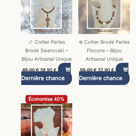
📿 Collier Perles
❄️ Collier Brodé Perles
Brodé Swarovski –
Flocons – Bijou
Bijou Artisanal Unique
Artisanal Unique
🚨
🚨
65,00
€
38,90
€
55,00
€
32,90
€
Dernière chance
Dernière chance
Le
Le
Économise 40%
prix
prix
initial
actuel
était :
est :
55,00 €.
32,90 €.