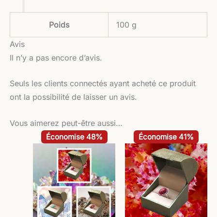
Poids
100 g
Avis
Il n’y a pas encore d’avis.
Seuls les clients connectés ayant acheté ce produit
ont la possibilité de laisser un avis.
Vous aimerez peut-être aussi…
Le
Le
Le
Le
Économise 48%
Économise 41%
prix
prix
prix
prix
initial
actuel
initial
actuel
était :
est :
était :
est :
126,00 €.
65,00 €.
42,00 €.
24,90 €.