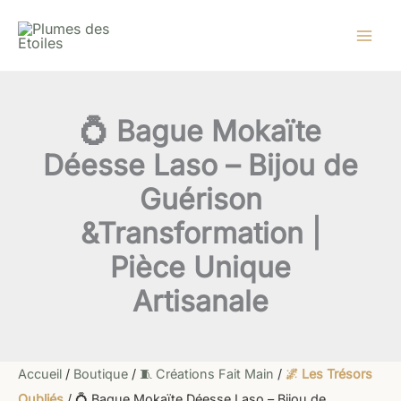
quantité
Aller
Le
Le
de
au
prix
prix
💍
contenu
initial
actuel
Bague
Mokaïte
était :
est :
Déesse
42,00 €.
24,90 €.
Laso
💍 Bague Mokaïte
–
Bijou
Déesse Laso – Bijou de
de
Guérison
Guérison
&Transformation
|
&Transformation |
Pièce
Pièce Unique
Unique
Artisanale
Artisanale
Accueil
/
Boutique
/
🧵 Créations Fait Main
/
🌌 Les Trésors
Oubliés
/ 💍 Bague Mokaïte Déesse Laso – Bijou de