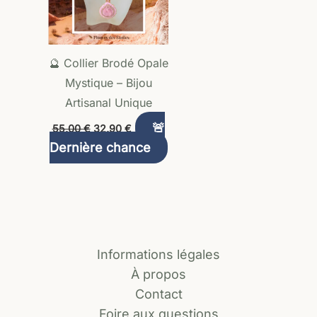
🔮 Collier Brodé Opale
Mystique – Bijou
Artisanal Unique
🚨
55,00
€
32,90
€
Dernière chance
Informations légales
À propos
Contact
Foire aux questions