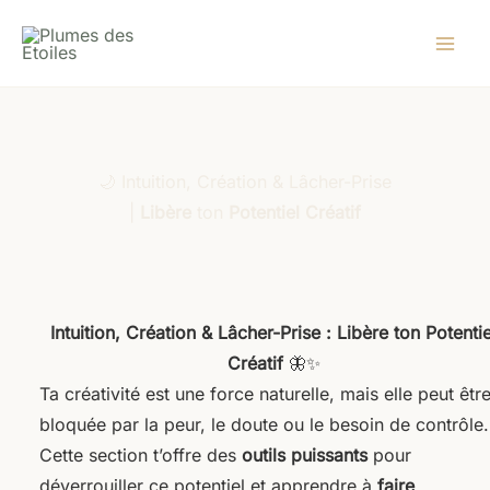
Aller
au
contenu
🌙 Intuition, Création & Lâcher-Prise
|
Libère
ton
Potentiel
Créatif
Intuition, Création & Lâcher-Prise : Libère ton Potentie
Créatif
🦋✨
Ta créativité est une force naturelle, mais elle peut êtr
bloquée par la peur, le doute ou le besoin de contrôle.
Cette section t’offre des
outils puissants
pour
déverrouiller ce potentiel et apprendre à
faire