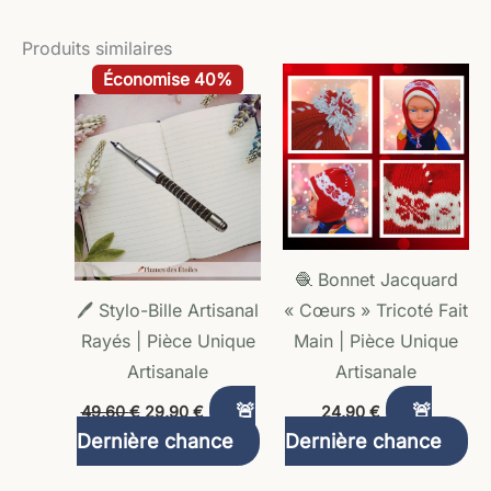
Produits similaires
Le
Le
Économise 40%
prix
prix
initial
actuel
était :
est :
49,60 €.
29,90 €.
🧶 Bonnet Jacquard
🖊️ Stylo-Bille Artisanal
« Cœurs » Tricoté Fait
Rayés | Pièce Unique
Main | Pièce Unique
Artisanale
Artisanale
🚨
🚨
49,60
€
29,90
€
24,90
€
Dernière chance
Dernière chance