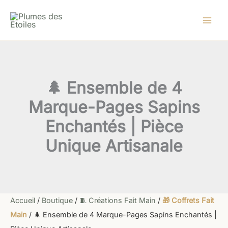
quantité
Aller
Le
Le
de
au
prix
prix
🌲
contenu
initial
actuel
Ensemble
de
était :
est :
4
39,60 €.
37,90 €.
Marque-
Pages
🌲 Ensemble de 4
Sapins
Enchantés
Marque-Pages Sapins
|
Pièce
Enchantés | Pièce
Unique
Artisanale
Unique Artisanale
Accueil
/
Boutique
/
🧵 Créations Fait Main
/
🎁 Coffrets Fait
Main
/ 🌲 Ensemble de 4 Marque-Pages Sapins Enchantés |