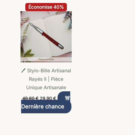
Le
Le
Économise 40%
prix
prix
initial
actuel
était :
est :
49,60 €.
29,90 €.
🖊️ Stylo-Bille Artisanal
Rayés II | Pièce
Unique Artisanale
🚨
49,60
€
29,90
€
Dernière chance